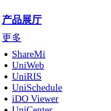
产品展厅
更多
ShareMi
UniWeb
UniRIS
UniSchedule
iDO Viewer
UniCenter