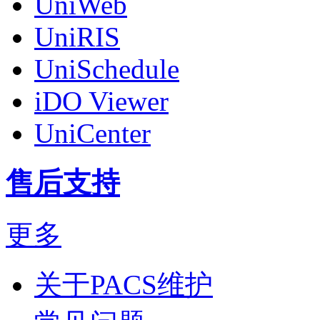
UniWeb
UniRIS
UniSchedule
iDO Viewer
UniCenter
售后支持
更多
关于PACS维护